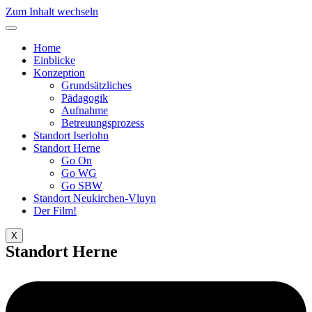
Zum Inhalt wechseln
Home
Einblicke
Konzeption
Grundsätzliches
Pädagogik
Aufnahme
Betreuungsprozess
Standort Iserlohn
Standort Herne
Go On
Go WG
Go SBW
Standort Neukirchen-Vluyn
Der Film!
X
Standort Herne